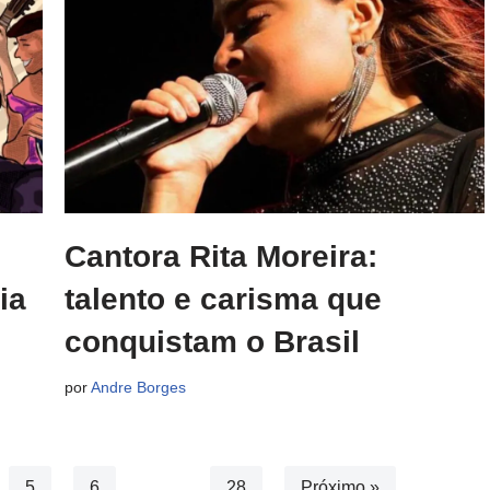
Cantora Rita Moreira:
ia
talento e carisma que
conquistam o Brasil
por
Andre Borges
5
6
…
28
Próximo »