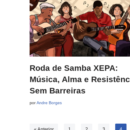
Roda de Samba XEPA:
Música, Alma e Resistênc
Sem Barreiras
por
Andre Borges
« Anterior
1
2
3
4