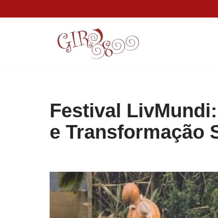
Pular
para
o
conteúdo
Festival LivMundi:
e Transformação S