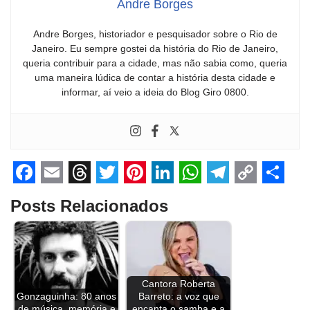
Andre Borges
Andre Borges, historiador e pesquisador sobre o Rio de
Janeiro. Eu sempre gostei da história do Rio de Janeiro,
queria contribuir para a cidade, mas não sabia como, queria
uma maneira lúdica de contar a história desta cidade e
informar, aí veio a ideia do Blog Giro 0800.
F
E
T
T
P
L
W
T
C
S
Posts Relacionados
a
m
h
w
i
i
h
e
o
h
c
a
r
i
n
n
a
l
p
a
e
i
e
t
t
k
t
e
y
r
b
l
a
t
e
e
s
g
L
e
Cantora Roberta
Gonzaguinha: 80 anos
Barreto: a voz que
o
d
e
r
d
A
r
i
de música, memória e
encanta o samba e a