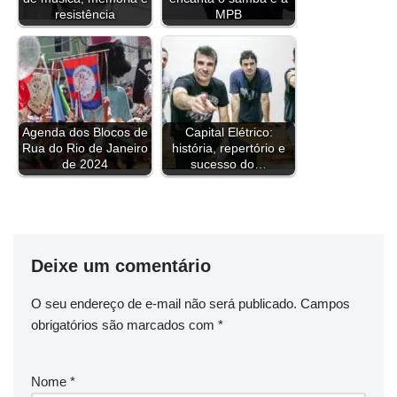
o
s
r
e
I
p
a
n
resistência
MPB
k
s
n
p
m
k
t
Agenda dos Blocos de
Capital Elétrico:
Rua do Rio de Janeiro
história, repertório e
de 2024
sucesso do…
Deixe um comentário
O seu endereço de e-mail não será publicado.
Campos
obrigatórios são marcados com
*
Nome
*