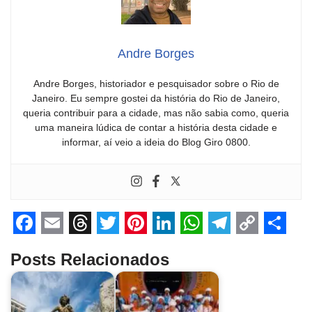
Andre Borges
Andre Borges, historiador e pesquisador sobre o Rio de
Janeiro. Eu sempre gostei da história do Rio de Janeiro,
queria contribuir para a cidade, mas não sabia como, queria
uma maneira lúdica de contar a história desta cidade e
informar, aí veio a ideia do Blog Giro 0800.
F
E
T
T
P
L
W
T
C
S
Posts Relacionados
a
m
h
w
i
i
h
e
o
h
c
a
r
i
n
n
a
l
p
a