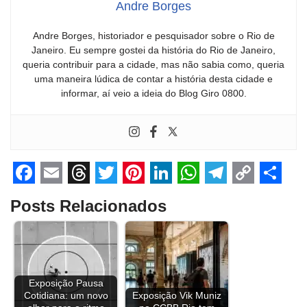
Andre Borges
Andre Borges, historiador e pesquisador sobre o Rio de
Janeiro. Eu sempre gostei da história do Rio de Janeiro,
queria contribuir para a cidade, mas não sabia como, queria
uma maneira lúdica de contar a história desta cidade e
informar, aí veio a ideia do Blog Giro 0800.
F
E
T
T
P
L
W
T
C
S
Posts Relacionados
a
m
h
w
i
i
h
e
o
h
c
a
r
i
n
n
a
l
p
a
e
i
e
t
t
k
t
e
y
r
b
l
a
t
e
e
s
g
L
e
Exposição Pausa
Cotidiana: um novo
Exposição Vik Muniz
o
d
e
r
d
A
r
i