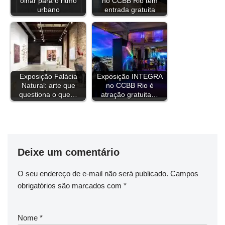
olhar para o ritmo
no CCBB Rio tem
o
s
r
e
I
p
a
n
urbano
entrada gratuita
k
s
n
p
m
k
t
Exposição Falácia
Exposição INTEGRA
Natural: arte que
no CCBB Rio é
questiona o que…
atração gratuita…
Deixe um comentário
O seu endereço de e-mail não será publicado.
Campos
obrigatórios são marcados com
*
Nome
*