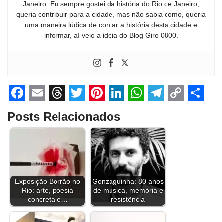
Janeiro. Eu sempre gostei da história do Rio de Janeiro,
queria contribuir para a cidade, mas não sabia como, queria
uma maneira lúdica de contar a história desta cidade e
informar, aí veio a ideia do Blog Giro 0800.
F
E
T
T
P
L
W
T
C
S
Posts Relacionados
a
m
h
w
i
i
h
e
o
h
c
a
r
i
n
n
a
l
p
a
e
i
e
t
t
k
t
e
y
r
b
l
a
t
e
e
s
g
L
e
Exposição Borrão no
Gonzaguinha: 80 anos
o
d
e
r
d
A
r
i
Rio: arte, poesia
de música, memória e
o
s
r
e
I
p
a
n
concreta e…
resistência
k
s
n
p
m
k