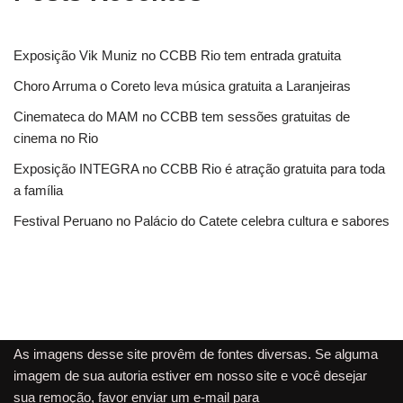
Exposição Vik Muniz no CCBB Rio tem entrada gratuita
Choro Arruma o Coreto leva música gratuita a Laranjeiras
Cinemateca do MAM no CCBB tem sessões gratuitas de
cinema no Rio
Exposição INTEGRA no CCBB Rio é atração gratuita para toda
a família
Festival Peruano no Palácio do Catete celebra cultura e sabores
As imagens desse site provêm de fontes diversas. Se alguma
imagem de sua autoria estiver em nosso site e você desejar
sua remoção, favor enviar um e-mail para