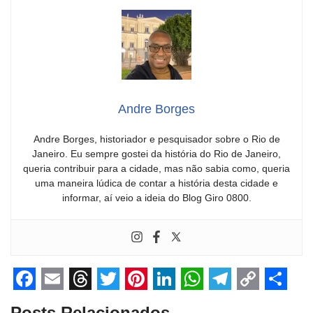
Andre Borges
Andre Borges, historiador e pesquisador sobre o Rio de
Janeiro. Eu sempre gostei da história do Rio de Janeiro,
queria contribuir para a cidade, mas não sabia como, queria
uma maneira lúdica de contar a história desta cidade e
informar, aí veio a ideia do Blog Giro 0800.
F
E
T
T
P
L
W
T
C
S
Posts Relacionados