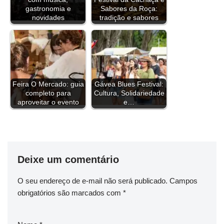
o
d
e
r
d
A
r
i
gastronomia e
Sabores da Roça:
o
s
r
e
I
p
a
n
novidades
tradição e sabores
k
s
n
p
m
k
t
Feira O Mercado: guia
Gávea Blues Festival:
completo para
Cultura, Solidariedade
aproveitar o evento
e…
Deixe um comentário
O seu endereço de e-mail não será publicado.
Campos
obrigatórios são marcados com
*