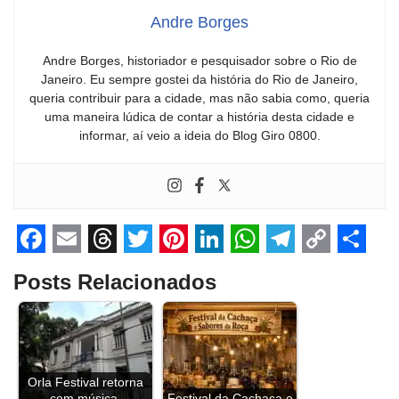
Andre Borges
Andre Borges, historiador e pesquisador sobre o Rio de
Janeiro. Eu sempre gostei da história do Rio de Janeiro,
queria contribuir para a cidade, mas não sabia como, queria
uma maneira lúdica de contar a história desta cidade e
informar, aí veio a ideia do Blog Giro 0800.
F
E
T
T
P
L
W
T
C
S
Posts Relacionados
a
m
h
w
i
i
h
e
o
h
c
a
r
i
n
n
a
l
p
a
e
i
e
t
t
k
t
e
y
r
b
l
a
t
e
e
s
g
L
e
Orla Festival retorna
com música,
Festival da Cachaça e