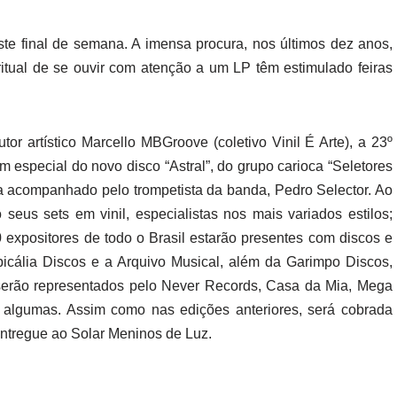
ste final de semana. A imensa procura, nos últimos dez anos,
 ritual de se ouvir com atenção a um LP têm estimulado feiras
or artístico Marcello MBGroove (coletivo Vinil É Arte), a 23º
m especial do novo disco “Astral”, do grupo carioca “Seletores
a acompanhado pelo trompetista da banda, Pedro Selector. Ao
eus sets em vinil, especialistas nos mais variados estilos;
 expositores de todo o Brasil estarão presentes com discos e
opicália Discos e a Arquivo Musical, além da Garimpo Discos,
 serão representados pelo Never Records, Casa da Mia, Mega
r algumas. Assim como nas edições anteriores, será cobrada
entregue ao Solar Meninos de Luz.