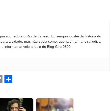
quisador sobre o Rio de Janeiro. Eu sempre gostei da história do
ir para a cidade, mas não sabia como, queria uma maneira lúdica
 e informar, aí veio a ideia do Blog Giro 0800.
C
S
h
a
r