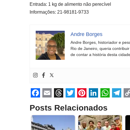
Entrada: 1 kg de alimento não perecível
Informações: 21-98181-9733
Andre Borges
Andre Borges, historiador e pes
Rio de Janeiro, queria contribu
de contar a história desta cidade
F
E
T
T
P
L
W
T
Posts Relacionados
a
m
h
w
i
i
h
e
o
c
a
r
i
n
n
a
l
p
e
i
e
t
t
k
t
e
y