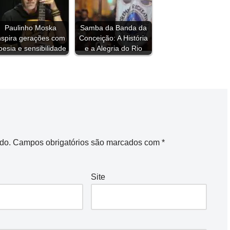
e
Paulinho Moska
Samba da Banda da
nspira gerações com
Conceição: A História
oesia e sensibilidade
e a Alegria do Rio
do.
Campos obrigatórios são marcados com
*
Site