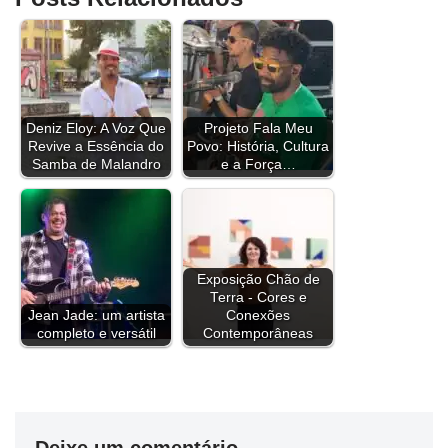
a
m
h
w
i
i
h
e
o
h
c
a
r
i
n
n
a
l
p
a
e
i
e
t
t
k
t
e
y
r
b
l
a
t
e
e
s
g
L
e
Deniz Eloy: A Voz Que
Projeto Fala Meu
o
d
e
r
d
A
r
i
Revive a Essência do
Povo: História, Cultura
o
s
r
e
I
p
a
n
Samba de Malandro
e a Força…
k
s
n
p
m
k
t
Exposição Chão de
Terra - Cores e
Jean Jade: um artista
Conexões
completo e versátil
Contemporâneas