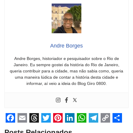
Andre Borges
Andre Borges, historiador e pesquisador sobre o Rio de
Janeiro. Eu sempre gostei da história do Rio de Janeiro,
queria contribuir para a cidade, mas não sabia como, queria
uma maneira lúdica de contar a história desta cidade e
informar, aí veio a ideia do Blog Giro 0800.
F
E
T
T
P
L
W
T
C
S
Posts Relacionados