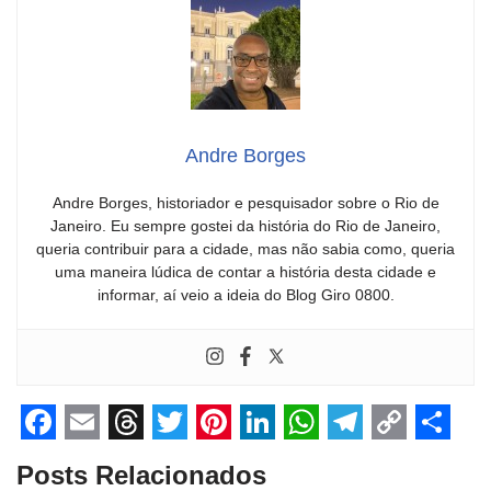
Andre Borges
Andre Borges, historiador e pesquisador sobre o Rio de
Janeiro. Eu sempre gostei da história do Rio de Janeiro,
queria contribuir para a cidade, mas não sabia como, queria
uma maneira lúdica de contar a história desta cidade e
informar, aí veio a ideia do Blog Giro 0800.
F
E
T
T
P
L
W
T
C
S
Posts Relacionados