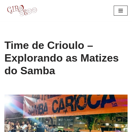
Pular
para
o
conteúdo
Time de Crioulo –
Explorando as Matizes
do Samba