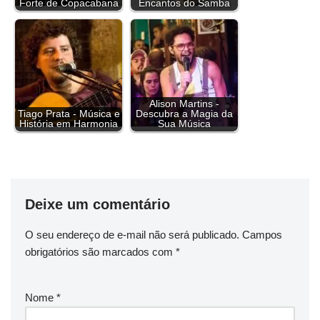
o
s
r
e
I
p
a
n
Forte de Copacabana
Encantos do Samba
k
s
n
p
m
k
t
Alison Martins -
Tiago Prata - Música e
Descubra a Magia da
História em Harmonia
Sua Música
Deixe um comentário
O seu endereço de e-mail não será publicado.
Campos
obrigatórios são marcados com
*
Nome
*