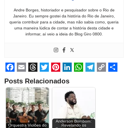
Andre Borges, historiador e pesquisador sobre o Rio de
Janeiro. Eu sempre gostei da história do Rio de Janeiro,
queria contribuir para a cidade, mas não sabia como, queria
uma maneira lúdica de contar a história desta cidade e
informar, aí veio a ideia do Blog Giro 0800.
F
E
T
T
P
L
W
T
C
S
Posts Relacionados
a
m
h
w
i
i
h
e
o
h
c
a
r
i
n
n
a
l
p
a
e
i
e
t
t
k
t
e
y
r
b
l
a
t
e
e
s
g
L
e
o
d
e
r
d
A
r
i
Anderson Bombom:
Orquestra Violões do
Revelando os