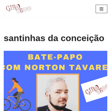
Pular
para
o
conteúdo
santinhas da conceição