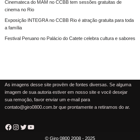
Cinemateca do MAM no CCBB tem sessões gratuitas de
cinema no Rio
Exposição INTEGRA no CCBB Rio é atração gratuita para toda
a família
Festival Peruano no Palácio do Catete celebra cultura e sabores
As imagens desse site provêm de fontes diversas. Se alguma
imagem de sua autoria estiver em nosso site e você desejar
sua remoção, favor enviar um e-mail para
contato@giro0800.com.br
que prontamente a retiramos do ar.
© Giro 0800 2008 - 2025