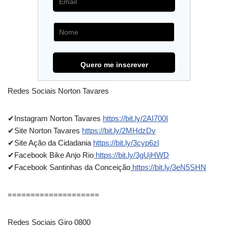
Redes Sociais Norton Tavares
✔Instagram Norton Tavares
https://bit.ly/2AI700I
✔Site Norton Tavares
https://bit.ly/2MHdzDv
✔Site Ação da Cidadania
https://bit.ly/3cyp6zl
✔Facebook Bike Anjo Rio
https://bit.ly/3gUjHWD
✔Facebook Santinhas da Conceição
https://bit.ly/3eN5SHN
====================
Redes Sociais Giro 0800