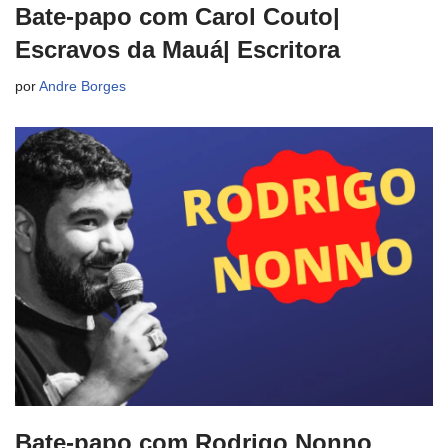
Bate-papo com Carol Couto|
Escravos da Mauá| Escritora
por
Andre Borges
Bate-papo com Rodrigo Nonno