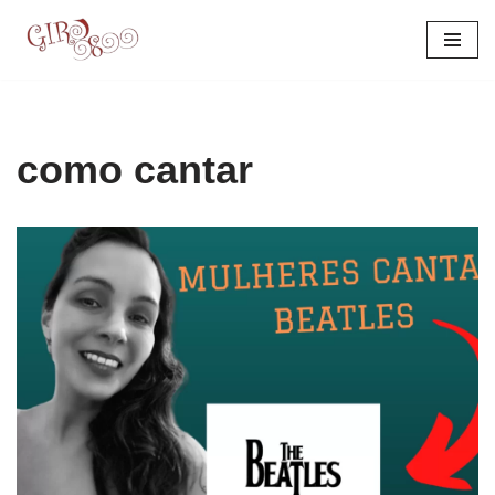
Pular
para
o
conteúdo
como cantar