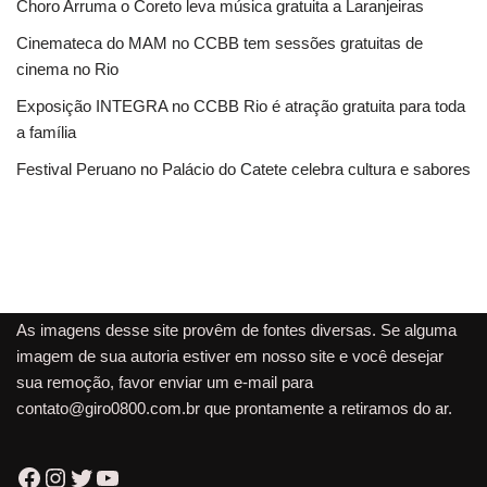
Choro Arruma o Coreto leva música gratuita a Laranjeiras
Cinemateca do MAM no CCBB tem sessões gratuitas de
cinema no Rio
Exposição INTEGRA no CCBB Rio é atração gratuita para toda
a família
Festival Peruano no Palácio do Catete celebra cultura e sabores
As imagens desse site provêm de fontes diversas. Se alguma
imagem de sua autoria estiver em nosso site e você desejar
sua remoção, favor enviar um e-mail para
contato@giro0800.com.br
que prontamente a retiramos do ar.