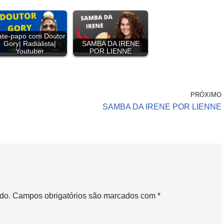
h
a
r
ate-papo com Doutor
Gory| Radialista|
SAMBA DA IRENE
e
Youtuber
POR LIENNE
PRÓXIMO
SAMBA DA IRENE POR LIENNE
do.
Campos obrigatórios são marcados com
*