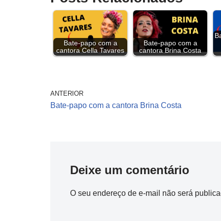
a
m
h
w
i
i
h
e
o
c
a
r
i
n
n
a
l
p
e
i
e
t
t
k
t
e
y
B
Bate-papo com a
Bate-papo com a
b
l
a
t
e
e
s
g
L
cantora Cella Tavares
cantora Brina Costa
o
d
e
r
d
A
r
i
o
s
r
e
I
p
a
n
k
s
n
p
m
k
ANTERIOR
Bate-papo com a cantora Brina Costa
t
Deixe um comentário
O seu endereço de e-mail não será publica