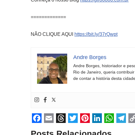
=============
NÃO CLIQUE AQUI
https://bit.ly/37rQwpt
Andre Borges
Andre Borges, historiador e pes
Rio de Janeiro, queria contribu
de contar a história desta cidade
F
E
T
T
P
L
W
T
Posts Relacionados