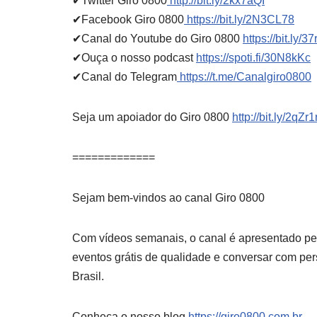
✔Twitter Giro 0800
http://bit.ly/2kx7aQI
✔Facebook Giro 0800
https://bit.ly/2N3CL78
✔Canal do Youtube do Giro 0800
https://bit.ly/3
✔Ouça o nosso podcast
https://spoti.fi/30N8kKc
✔Canal do Telegram
https://t.me/Canalgiro0800
Seja um apoiador do Giro 0800
http://bit.ly/2qZr1
=============
Sejam bem-vindos ao canal Giro 0800
Com vídeos semanais, o canal é apresentado pel
eventos grátis de qualidade e conversar com pers
Brasil.
Conheça o nosso blog
https://giro0800.com.br