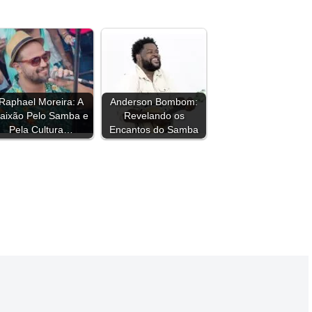
h
a
r
e
Raphael Moreira: A
Anderson Bombom:
aixão Pelo Samba e
Revelando os
Pela Cultura…
Encantos do Samba