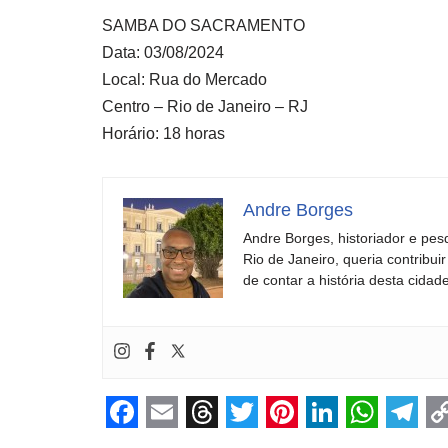
SAMBA DO SACRAMENTO
Data: 03/08/2024
Local: Rua do Mercado
Centro – Rio de Janeiro – RJ
Horário: 18 horas
Andre Borges
Andre Borges, historiador e pes
Rio de Janeiro, queria contribu
de contar a história desta cidade
F
E
T
T
P
L
W
T