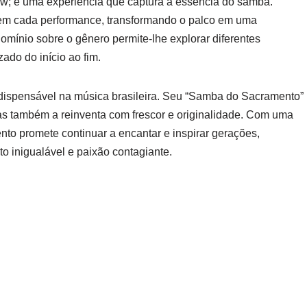
; é uma experiência que captura a essência do samba.
 em cada performance, transformando o palco em uma
domínio sobre o gênero permite-lhe explorar diferentes
do do início ao fim.
dispensável na música brasileira. Seu “Samba do Sacramento”
s também a reinventa com frescor e originalidade. Com uma
to promete continuar a encantar e inspirar gerações,
 inigualável e paixão contagiante.