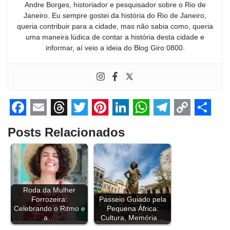
Andre Borges, historiador e pesquisador sobre o Rio de
Janeiro. Eu sempre gostei da história do Rio de Janeiro,
queria contribuir para a cidade, mas não sabia como, queria
uma maneira lúdica de contar a história desta cidade e
informar, aí veio a ideia do Blog Giro 0800.
F
E
T
T
P
L
W
T
C
S
Posts Relacionados
a
m
h
w
i
i
h
e
o
h
c
a
r
i
n
n
a
l
p
a
e
i
e
t
t
k
t
e
y
r
b
l
a
t
e
e
s
g
L
e
Roda da Mulher
Forrozeira:
Passeio Guiado pela
o
d
e
r
d
A
r
i
Celebrando o Ritmo e
Pequena África:
o
s
r
e
I
p
a
n
a…
Cultura, Memória…