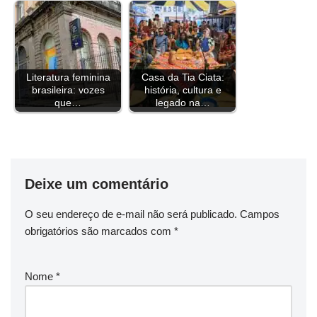
k
s
n
p
m
k
t
Literatura feminina
Casa da Tia Ciata:
brasileira: vozes
história, cultura e
que…
legado na…
Deixe um comentário
O seu endereço de e-mail não será publicado.
Campos
obrigatórios são marcados com
*
Nome
*