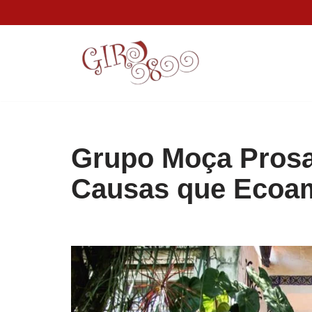
Pular
para
o
conteúdo
Grupo Moça Prosa
Causas que Ecoa