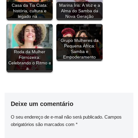
Casa da Tia Ciata:
Marina Íris: A Voz e a
o
d
e
r
d
A
r
i
história, cultura e
Alma do Samba da
o
s
r
e
I
p
a
n
legado na…
Nova Geração
k
s
n
p
m
k
t
Grupo Mulheres da
Pequena África:
Samba e
Roda da Mulher
Empoderamento
Forrozeira:
Celebrando o Ritmo e
a…
Deixe um comentário
O seu endereço de e-mail não será publicado.
Campos
obrigatórios são marcados com
*