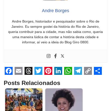
Andre Borges
Andre Borges, historiador e pesquisador sobre o Rio de
Janeiro. Eu sempre gostei da história do Rio de Janeiro,
queria contribuir para a cidade, mas não sabia como, queria
uma maneira lúdica de contar a história desta cidade e
informar, aí veio a ideia do Blog Giro 0800.
F
E
T
T
P
L
W
T
C
S
Posts Relacionados
a
m
h
w
i
i
h
e
o
h
c
a
r
i
n
n
a
l
p
a
e
i
e
t
t
k
t
e
y
r
b
l
a
t
e
e
s
g
L
e