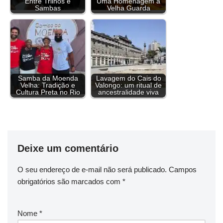
Entre Trilhos e
Uma Homenagem à
o
s
r
e
I
p
a
n
Sambas
Velha Guarda
k
s
n
p
m
k
t
Samba da Moenda
Lavagem do Cais do
Velha: Tradição e
Valongo: um ritual de
Cultura Preta no Rio
ancestralidade viva
Deixe um comentário
O seu endereço de e-mail não será publicado.
Campos
obrigatórios são marcados com
*
Nome
*