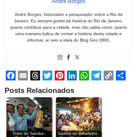
Andre Borges
Andre Borges, historiador e pesquisador sobre o Rio de
Janeiro. Eu sempre gostei da história do Rio de Janeiro,
queria contribuir para a cidade, mas não sabia como, queria
uma maneira lúdica de contar a história desta cidade e
informar, aí veio a ideia do Blog Giro 0800.
F
E
T
T
P
L
W
T
C
S
Posts Relacionados
a
m
h
w
i
i
h
e
o
h
c
a
r
i
n
n
a
l
p
a
e
i
e
t
t
k
t
e
y
r
b
l
a
t
e
e
s
g
L
e
o
d
e
r
d
A
r
i
Trem do Samba -
Samba do Bilhetinho -