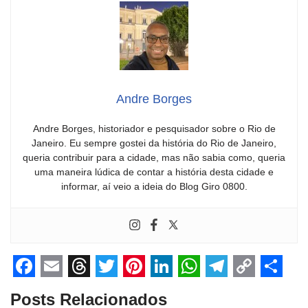
Andre Borges
Andre Borges, historiador e pesquisador sobre o Rio de
Janeiro. Eu sempre gostei da história do Rio de Janeiro,
queria contribuir para a cidade, mas não sabia como, queria
uma maneira lúdica de contar a história desta cidade e
informar, aí veio a ideia do Blog Giro 0800.
F
E
T
T
P
L
W
T
C
S
Posts Relacionados