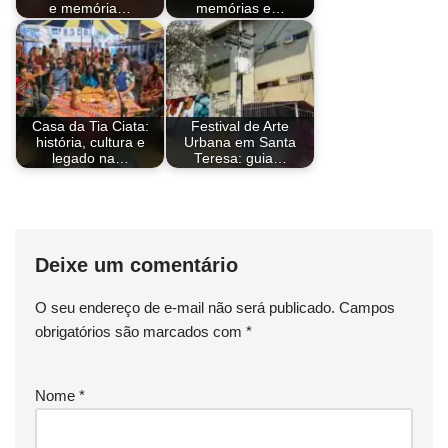
e memória…
memórias e…
o
s
r
e
I
p
a
n
k
s
n
p
m
k
t
Casa da Tia Ciata:
Festival de Arte
história, cultura e
Urbana em Santa
legado na…
Teresa: guia…
Deixe um comentário
O seu endereço de e-mail não será publicado.
Campos
obrigatórios são marcados com
*
Nome
*