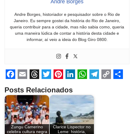
Andre Borges
Andre Borges, historiador e pesquisador sobre o Rio de
Janeiro. Eu sempre gostei da história do Rio de Janeiro,
queria contribuir para a cidade, mas não sabia como, queria
uma maneira lúdica de contar a história desta cidade e
informar, aí veio a ideia do Blog Giro 0800.
F
E
T
T
P
L
W
T
C
S
Posts Relacionados
a
m
h
w
i
i
h
e
o
h
c
a
r
i
n
n
a
l
p
a
e
i
e
t
t
k
t
e
y
r
b
l
a
t
e
e
s
g
L
e
Zungu Camerino
Clarice Lispector no
o
d
e
r
d
A
r
i
celebra cultura negra
Leme: história,