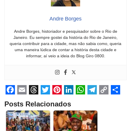
Andre Borges
Andre Borges, historiador e pesquisador sobre o Rio de
Janeiro. Eu sempre gostei da história do Rio de Janeiro,
queria contribuir para a cidade, mas não sabia como, queria
uma maneira lúdica de contar a história desta cidade e
informar, aí veio a ideia do Blog Giro 0800.
F
E
T
T
P
L
W
T
C
S
Posts Relacionados
a
m
h
w
i
i
h
e
o
h
c
a
r
i
n
n
a
l
p
a
e
i
e
t
t
k
t
e
y
r