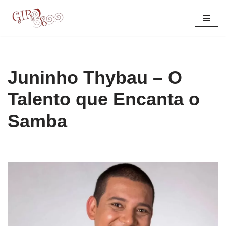
Pular
para
o
conteúdo
Juninho Thybau – O
Talento que Encanta o
Samba