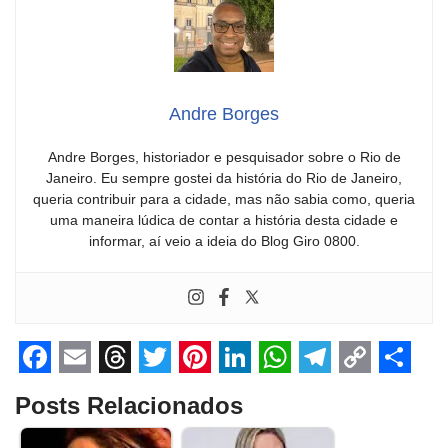
Andre Borges
Andre Borges, historiador e pesquisador sobre o Rio de
Janeiro. Eu sempre gostei da história do Rio de Janeiro,
queria contribuir para a cidade, mas não sabia como, queria
uma maneira lúdica de contar a história desta cidade e
informar, aí veio a ideia do Blog Giro 0800.
F
E
T
T
P
L
W
T
C
S
Posts Relacionados
a
m
h
w
i
i
h
e
o
h