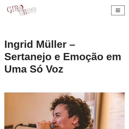
Pular
para
o
conteúdo
Ingrid Müller –
Sertanejo e Emoção em
Uma Só Voz