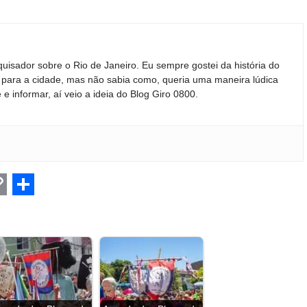
quisador sobre o Rio de Janeiro. Eu sempre gostei da história do
ir para a cidade, mas não sabia como, queria uma maneira lúdica
 e informar, aí veio a ideia do Blog Giro 0800.
C
S
h
a
r
e