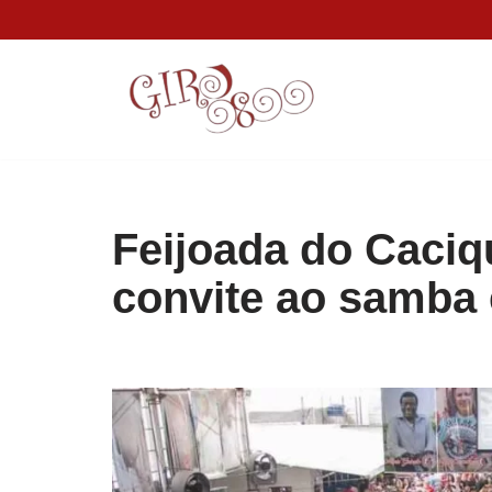
Pular
para
o
conteúdo
Feijoada do Caci
convite ao samba e