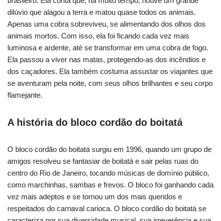
brasileiro. Ela conta que, há muito tempo, houve um grande
dilúvio que alagou a terra e matou quase todos os animais.
Apenas uma cobra sobreviveu, se alimentando dos olhos dos
animais mortos. Com isso, ela foi ficando cada vez mais
luminosa e ardente, até se transformar em uma cobra de fogo.
Ela passou a viver nas matas, protegendo-as dos incêndios e
dos caçadores. Ela também costuma assustar os viajantes que
se aventuram pela noite, com seus olhos brilhantes e seu corpo
flamejante.
A história do bloco cordão do boitatá
O bloco cordão do boitatá surgiu em 1996, quando um grupo de
amigos resolveu se fantasiar de boitatá e sair pelas ruas do
centro do Rio de Janeiro, tocando músicas de domínio público,
como marchinhas, sambas e frevos. O bloco foi ganhando cada
vez mais adeptos e se tornou um dos mais queridos e
respeitados do carnaval carioca. O bloco cordão do boitatá se
caracteriza por sua diversidade musical, sua irreverência e sua