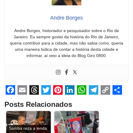
Andre Borges
Andre Borges, historiador e pesquisador sobre o Rio de
Janeiro. Eu sempre gostei da história do Rio de Janeiro,
queria contribuir para a cidade, mas não sabia como, queria
uma maneira lúdica de contar a história desta cidade e
informar, aí veio a ideia do Blog Giro 0800.
F
E
T
T
P
L
W
T
C
S
Posts Relacionados
a
m
h
w
i
i
h
e
o
h
c
a
r
i
n
n
a
l
p
a
e
i
e
t
t
k
t
e
y
r
Samba reza a lenda: