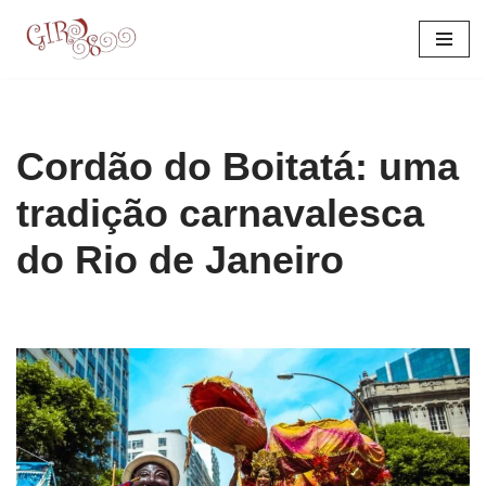
Pular
para
o
conteúdo
Cordão do Boitatá: uma
tradição carnavalesca
do Rio de Janeiro