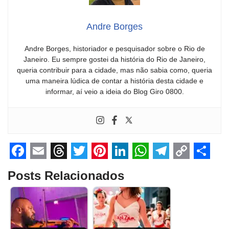
Andre Borges
Andre Borges, historiador e pesquisador sobre o Rio de
Janeiro. Eu sempre gostei da história do Rio de Janeiro,
queria contribuir para a cidade, mas não sabia como, queria
uma maneira lúdica de contar a história desta cidade e
informar, aí veio a ideia do Blog Giro 0800.
F
E
T
T
P
L
W
T
C
S
Posts Relacionados
a
m
h
w
i
i
h
e
o
h
c
a
r
i
n
n
a
l
p
a
e
i
e
t
t
k
t
e
y
r