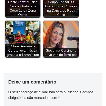
b
l
a
t
e
e
s
g
L
e
Oeste Jazz: Música
Grupo Zanzar: O
Preta e Gratuita no
Encontro de Culturas
o
d
e
r
d
A
r
i
Coração da Zona
na Dança de Roda
o
s
r
e
I
p
a
n
Oeste
Coco
k
s
n
p
m
k
t
Choro Arruma o
Coreto leva música
Giovanna Cursino: a
gratuita a Laranjeiras
nova voz do forró pop
Deixe um comentário
O seu endereço de e-mail não será publicado.
Campos
obrigatórios são marcados com
*