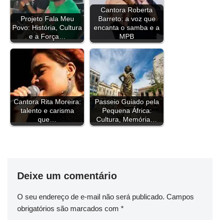
b
l
a
t
e
e
s
g
L
e
Cantora Roberta
Projeto Fala Meu
Barreto: a voz que
o
d
e
r
d
A
r
i
Povo: História, Cultura
encanta o samba e a
o
s
r
e
I
p
a
n
e a Força…
MPB
k
s
n
p
m
k
t
Cantora Rita Moreira:
Passeio Guiado pela
talento e carisma
Pequena África:
que…
Cultura, Memória…
Deixe um comentário
O seu endereço de e-mail não será publicado.
Campos
obrigatórios são marcados com
*