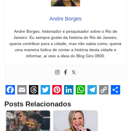
Andre Borges
Andre Borges, historiador e pesquisador sobre o Rio de
Janeiro. Eu sempre gostei da história do Rio de Janeiro,
queria contribuir para a cidade, mas não sabia como, queria
uma maneira lúdica de contar a história desta cidade e
informar, aí veio a ideia do Blog Giro 0800.
F
E
T
T
P
L
W
T
C
S
Posts Relacionados
a
m
h
w
i
i
h
e
o
h
c
a
r
i
n
n
a
l
p
a
e
i
e
t
t
k
t
e
y
r