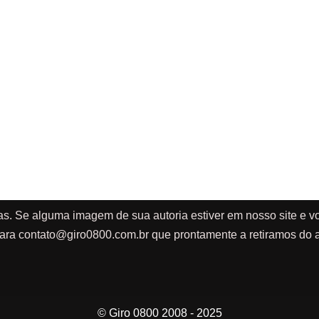
as. Se alguma imagem de sua autoria estiver em nosso site e vo
ara
contato@giro0800.com.br
que prontamente a retiramos do a
© Giro 0800 2008 - 2025