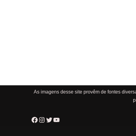
As imagens desse site provêm de fontes divers
p