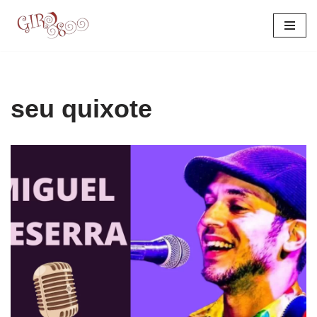
Pular
para
o
conteúdo
seu quixote