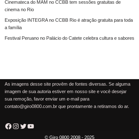
Cinemateca do MAM no CCBB tem sessões gratuitas de
cinema no Rio
Exposição INTEGRA no CCBB Rio é atração gratuita para toda
a família
Festival Peruano no Palácio do Catete celebra cultura e sabores
As imagens desse site provêm de fontes diversas. Se alguma
imagem de sua autoria estiver em nosso site e você desejar
sua remoção, favor enviar um e-mail para
contato@giro0800.com.br
que prontamente a retiramos do ar.
© Giro 0800 2008 - 2025