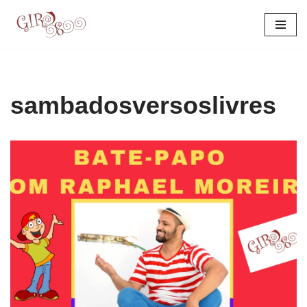
Pular
para
o
conteúdo
sambadosversoslivres