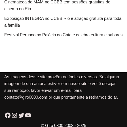
Cinemateca do MAM no CCBB tem sessões gratuitas de
cinema no Rio
Exposição INTEGRA no CCBB Rio é atração gratuita para toda
a família
Festival Peruano no Palácio do Catete celebra cultura e sabores
As imagens desse site provêm de fontes diversas. Se alguma
imagem de sua autoria estiver em nosso site e você desejar
sua remoção, favor enviar um e-mail para
contato@giro0800.com.br
que prontamente a retiramos do ar.
© Giro 0800 2008 - 2025