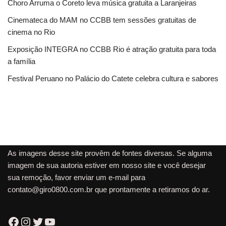
Choro Arruma o Coreto leva música gratuita a Laranjeiras
Cinemateca do MAM no CCBB tem sessões gratuitas de
cinema no Rio
Exposição INTEGRA no CCBB Rio é atração gratuita para toda
a família
Festival Peruano no Palácio do Catete celebra cultura e sabores
As imagens desse site provêm de fontes diversas. Se alguma
imagem de sua autoria estiver em nosso site e você desejar
sua remoção, favor enviar um e-mail para
contato@giro0800.com.br
que prontamente a retiramos do ar.