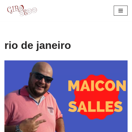
Pular
para
o
conteúdo
rio de janeiro