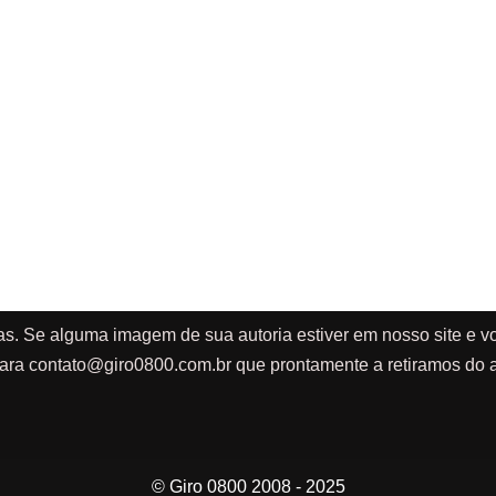
as. Se alguma imagem de sua autoria estiver em nosso site e vo
ara
contato@giro0800.com.br
que prontamente a retiramos do a
© Giro 0800 2008 - 2025