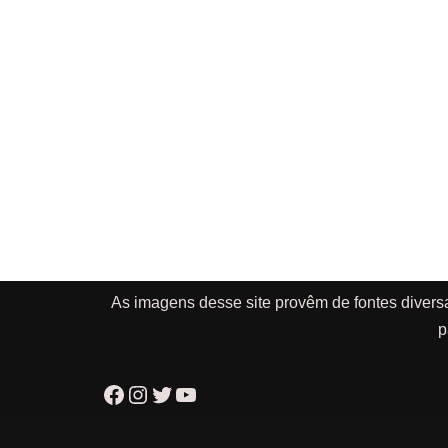
As imagens desse site provêm de fontes divers
p