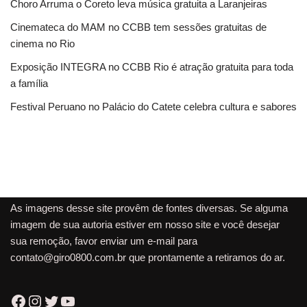
Choro Arruma o Coreto leva música gratuita a Laranjeiras
Cinemateca do MAM no CCBB tem sessões gratuitas de
cinema no Rio
Exposição INTEGRA no CCBB Rio é atração gratuita para toda
a família
Festival Peruano no Palácio do Catete celebra cultura e sabores
As imagens desse site provêm de fontes diversas. Se alguma
imagem de sua autoria estiver em nosso site e você desejar
sua remoção, favor enviar um e-mail para
contato@giro0800.com.br
que prontamente a retiramos do ar.