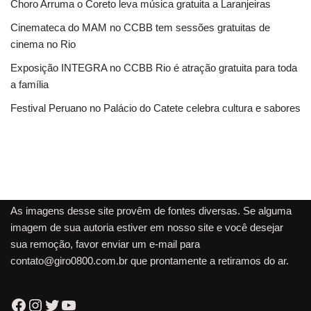
Choro Arruma o Coreto leva música gratuita a Laranjeiras
Cinemateca do MAM no CCBB tem sessões gratuitas de
cinema no Rio
Exposição INTEGRA no CCBB Rio é atração gratuita para toda
a família
Festival Peruano no Palácio do Catete celebra cultura e sabores
As imagens desse site provêm de fontes diversas. Se alguma
imagem de sua autoria estiver em nosso site e você desejar
sua remoção, favor enviar um e-mail para
contato@giro0800.com.br
que prontamente a retiramos do ar.