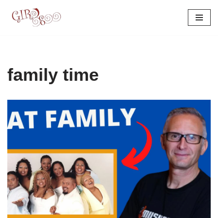
Pular
para
o
conteúdo
family time