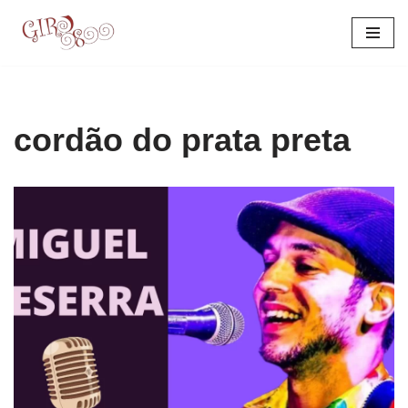
Pular
para
o
conteúdo
cordão do prata preta