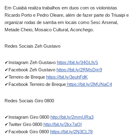
Em Cuiabá realiza trabalhos em duos com os violonistas
Ricardo Porto e Pedro Oleare, além de fazer parte do Triuaipi e
organizar rodas de samba em locais como Sesc Arsenal,
Metade Cheio, Mosaico Cultural, Aconchego.
Redes Sociais Zeh Gustavo
✔Instagram Zeh Gustavo
https://bit.ly/34GLfsS
✔Facebook Zeh Gustavo
https://bit.ly/2RMsDm9
✔Terreiro de Breque
https://bit.ly/3euhFdK
✔Facebook Terreiro de Breque
https://bit.ly/2MUNaC4
Redes Sociais Giro 0800
✔Instagram Giro 0800
http://bit.ly/2mmURa3
✔Twitter Giro 0800
http://bit.ly/2kx7aQI
✔Facebook Giro 0800
https://bit.ly/2N3CL78