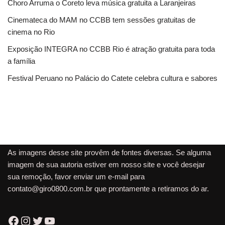
Choro Arruma o Coreto leva música gratuita a Laranjeiras
Cinemateca do MAM no CCBB tem sessões gratuitas de
cinema no Rio
Exposição INTEGRA no CCBB Rio é atração gratuita para toda
a família
Festival Peruano no Palácio do Catete celebra cultura e sabores
As imagens desse site provêm de fontes diversas. Se alguma
imagem de sua autoria estiver em nosso site e você desejar
sua remoção, favor enviar um e-mail para
contato@giro0800.com.br
que prontamente a retiramos do ar.