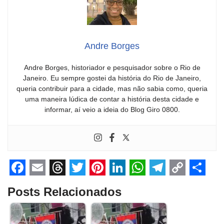
Andre Borges
Andre Borges, historiador e pesquisador sobre o Rio de
Janeiro. Eu sempre gostei da história do Rio de Janeiro,
queria contribuir para a cidade, mas não sabia como, queria
uma maneira lúdica de contar a história desta cidade e
informar, aí veio a ideia do Blog Giro 0800.
F
E
T
T
P
L
W
T
C
S
Posts Relacionados
a
m
h
w
i
i
h
e
o
h
c
a
r
i
n
n
a
l
p
a