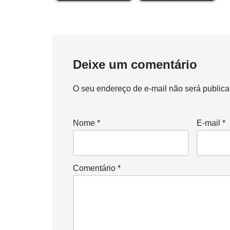
k
s
n
p
m
k
t
Deixe um comentário
O seu endereço de e-mail não será publica
Nome
*
E-mail
*
Comentário
*