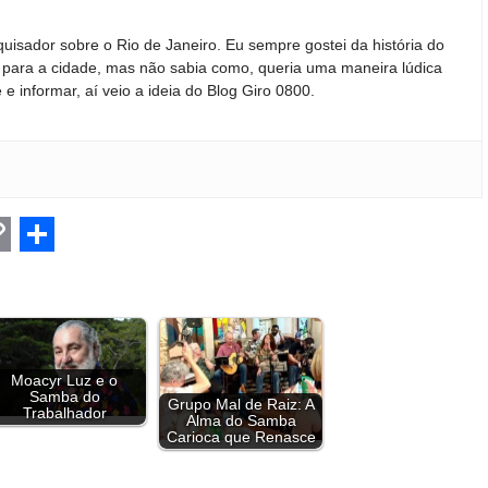
quisador sobre o Rio de Janeiro. Eu sempre gostei da história do
ir para a cidade, mas não sabia como, queria uma maneira lúdica
 e informar, aí veio a ideia do Blog Giro 0800.
C
S
h
a
r
Moacyr Luz e o
Samba do
e
Grupo Mal de Raiz: A
Trabalhador
Alma do Samba
Carioca que Renasce