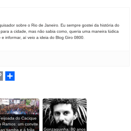
quisador sobre o Rio de Janeiro. Eu sempre gostei da história do
ir para a cidade, mas não sabia como, queria uma maneira lúdica
 e informar, aí veio a ideia do Blog Giro 0800.
C
S
h
a
r
Feijoada do Cacique
e
e Ramos: um convite
Gonzaguinha: 80 anos
ao samba e à folia