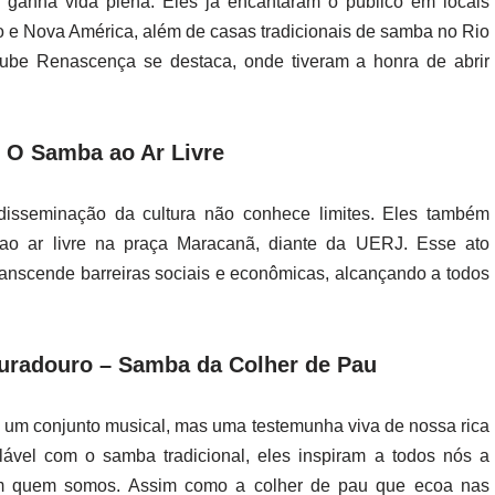
ganha vida plena. Eles já encantaram o público em locais
e Nova América, além de casas tradicionais de samba no Rio
Clube Renascença se destaca, onde tiveram a honra de abrir
 O Samba ao Ar Livre
sseminação da cultura não conhece limites. Eles também
o ar livre na praça Maracanã, diante da UERJ. Esse ato
ranscende barreiras sociais e econômicas, alcançando a todos
uradouro – Samba da Colher de Pau
um conjunto musical, mas uma testemunha viva de nossa rica
ável com o samba tradicional, eles inspiram a todos nós a
rnam quem somos. Assim como a colher de pau que ecoa nas