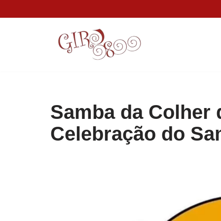
Pular
para
o
conteúdo
Samba da Colher 
Celebração do S