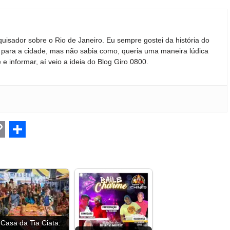
quisador sobre o Rio de Janeiro. Eu sempre gostei da história do
ir para a cidade, mas não sabia como, queria uma maneira lúdica
 e informar, aí veio a ideia do Blog Giro 0800.
C
S
h
a
r
e
Casa da Tia Ciata: