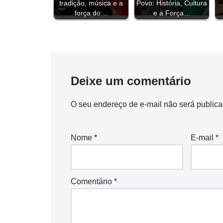
tradição, música e a
Povo: História, Cultura
o
s
r
e
I
p
a
n
força do…
e a Força…
k
s
n
p
m
k
t
Deixe um comentário
O seu endereço de e-mail não será publica
Nome
*
E-mail
*
Comentário
*