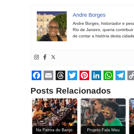
Andre Borges
Andre Borges, historiador e pes
Rio de Janeiro, queria contribu
de contar a história desta cidade
F
E
T
T
P
L
W
T
Posts Relacionados
a
m
h
w
i
i
h
e
o
c
a
r
i
n
n
a
l
p
e
i
e
t
t
k
t
e
y
b
l
a
t
e
e
s
g
L
o
Na Palma do Banjo:
d
e
r
Projeto Fala Meu
d
A
r
i