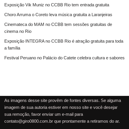
Exposição Vik Muniz no CCBB Rio tem entrada gratuita
Choro Arruma o Coreto leva música gratuita a Laranjeiras
Cinemateca do MAM no CCBB tem sessões gratuitas de
cinema no Rio
Exposição INTEGRA no CCBB Rio é atração gratuita para toda
a família
Festival Peruano no Palácio do Catete celebra cultura e sabores
As imagens desse site provêm de fontes diversas. Se alguma
imagem de sua autoria estiver em nosso site e você desejar
sua remoção, favor enviar um e-mail para
contato@giro0800.com.br
que prontamente a retiramos do ar.