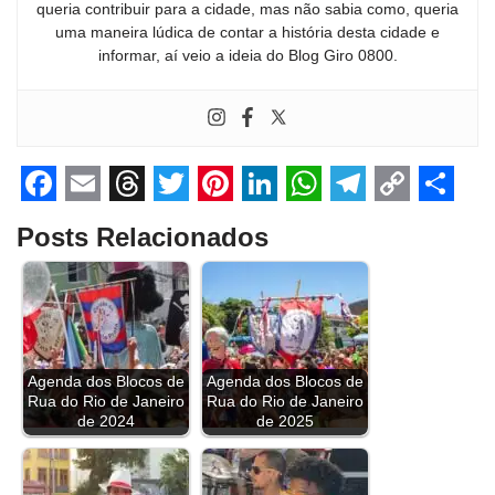
queria contribuir para a cidade, mas não sabia como, queria
uma maneira lúdica de contar a história desta cidade e
informar, aí veio a ideia do Blog Giro 0800.
F
E
T
T
P
L
W
T
C
S
Posts Relacionados
a
m
h
w
i
i
h
e
o
h
c
a
r
i
n
n
a
l
p
a
e
i
e
t
t
k
t
e
y
r
b
l
a
t
e
e
s
g
L
e
Agenda dos Blocos de
Agenda dos Blocos de
o
d
e
r
d
A
r
i
Rua do Rio de Janeiro
Rua do Rio de Janeiro
o
s
r
e
I
p
a
n
de 2024
de 2025
k
s
n
p
m
k