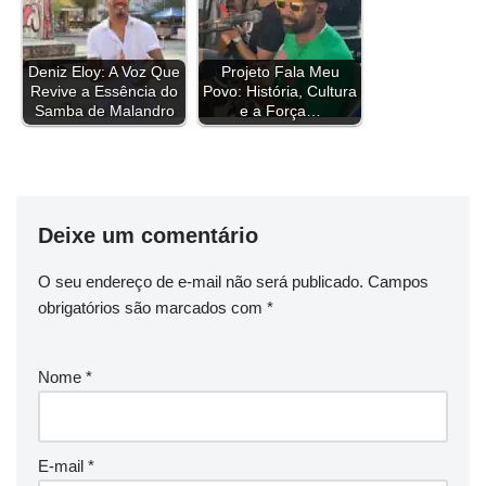
t
Deniz Eloy: A Voz Que
Projeto Fala Meu
Revive a Essência do
Povo: História, Cultura
Samba de Malandro
e a Força…
Deixe um comentário
O seu endereço de e-mail não será publicado.
Campos
obrigatórios são marcados com
*
Nome
*
E-mail
*