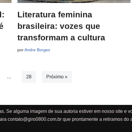
l:
Literatura feminina
é
brasileira: vozes que
transformam a cultura
por
Andre Borges
…
28
Próximo »
as. Se alguma imagem de sua autoria estiver em nosso site e vo
ara
contato@giro0800.com.br
que prontamente a retiramos do a