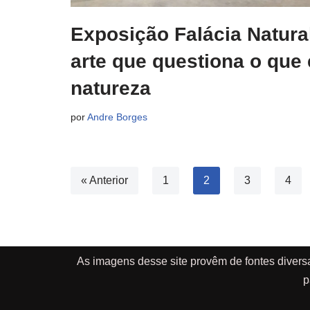
Exposição Falácia Natura
arte que questiona o que 
natureza
por
Andre Borges
« Anterior
1
2
3
4
As imagens desse site provêm de fontes divers
p