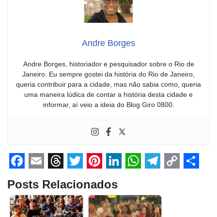
Andre Borges
Andre Borges, historiador e pesquisador sobre o Rio de
Janeiro. Eu sempre gostei da história do Rio de Janeiro,
queria contribuir para a cidade, mas não sabia como, queria
uma maneira lúdica de contar a história desta cidade e
informar, aí veio a ideia do Blog Giro 0800.
F
E
T
T
P
L
W
T
C
S
Posts Relacionados
a
m
h
w
i
i
h
e
o
h
c
a
r
i
n
n
a
l
p
a