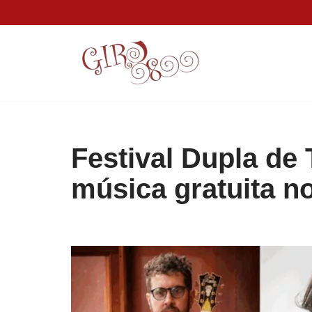
Pular
para
o
conteúdo
Festival Dupla de 
música gratuita n