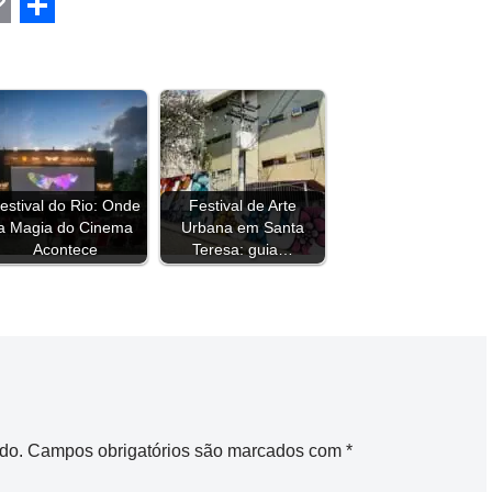
C
S
h
a
r
e
estival do Rio: Onde
Festival de Arte
a Magia do Cinema
Urbana em Santa
Acontece
Teresa: guia…
do.
Campos obrigatórios são marcados com
*