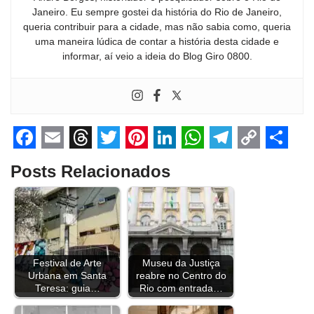
Janeiro. Eu sempre gostei da história do Rio de Janeiro,
queria contribuir para a cidade, mas não sabia como, queria
uma maneira lúdica de contar a história desta cidade e
informar, aí veio a ideia do Blog Giro 0800.
F
E
T
T
P
L
W
T
C
S
Posts Relacionados
a
m
h
w
i
i
h
e
o
h
c
a
r
i
n
n
a
l
p
a
e
i
e
t
t
k
t
e
y
r
b
l
a
t
e
e
s
g
L
e
Festival de Arte
Museu da Justiça
o
d
e
r
d
A
r
i
Urbana em Santa
reabre no Centro do
o
s
r
e
I
p
a
n
Teresa: guia…
Rio com entrada…