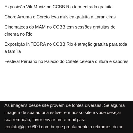
Exposição Vik Muniz no CCBB Rio tem entrada gratuita
Choro Arruma o Coreto leva música gratuita a Laranjeiras
Cinemateca do MAM no CCBB tem sessões gratuitas de
cinema no Rio
Exposição INTEGRA no CCBB Rio é atração gratuita para toda
a família
Festival Peruano no Palácio do Catete celebra cultura e sabores
As imagens desse site provêm de fontes diversas. Se alguma
imagem de sua autoria estiver em nosso site e você desejar
sua remoção, favor enviar um e-mail para
contato@giro0800.com.br
que prontamente a retiramos do ar.