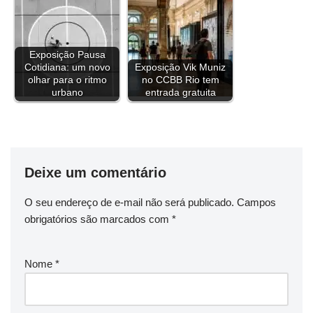
k
s
n
p
m
k
t
Exposição Pausa
Cotidiana: um novo
Exposição Vik Muniz
olhar para o ritmo
no CCBB Rio tem
urbano
entrada gratuita
Deixe um comentário
O seu endereço de e-mail não será publicado.
Campos
obrigatórios são marcados com
*
Nome
*